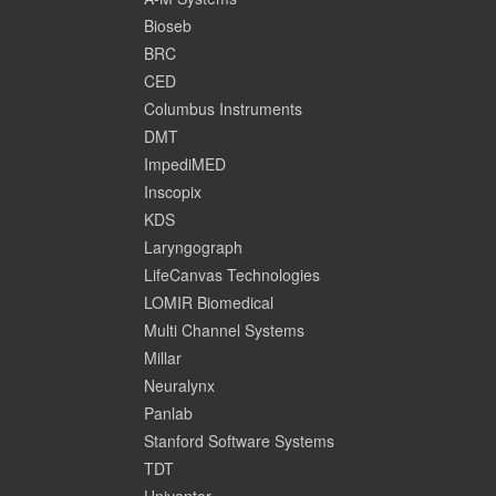
Bioseb
BRC
CED
Columbus Instruments
DMT
ImpediMED
Inscopix
KDS
Laryngograph
LifeCanvas Technologies
LOMIR Biomedical
Multi Channel Systems
Millar
Neuralynx
Panlab
Stanford Software Systems
TDT