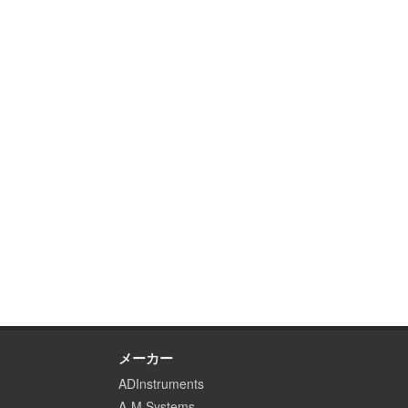
メーカー
ADInstruments
A-M Systems