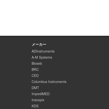
メーカー
ADInstruments
A-M Systems
Bioseb
BRC
CED
Columbus Instruments
DMT
ImpediMED
Inscopix
KDS