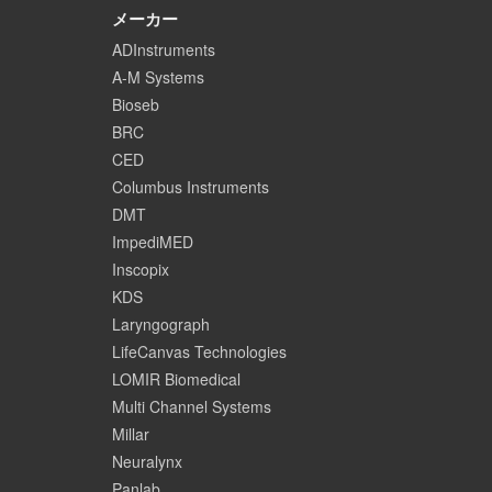
メーカー
ADInstruments
A-M Systems
Bioseb
BRC
CED
Columbus Instruments
DMT
ImpediMED
Inscopix
KDS
Laryngograph
LifeCanvas Technologies
LOMIR Biomedical
Multi Channel Systems
Millar
Neuralynx
Panlab